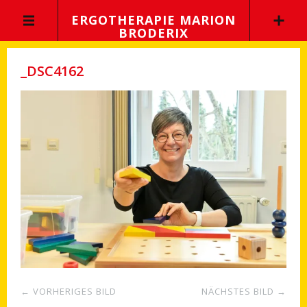
ERGOTHERAPIE MARION
BRODERIX
_DSC4162
← VORHERIGES BILD
NÄCHSTES BILD →