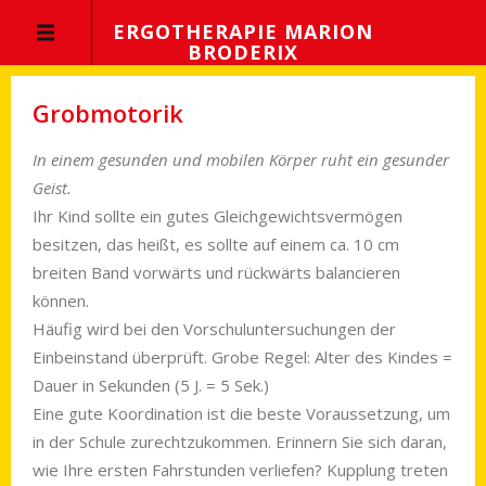
ERGOTHERAPIE MARION
BRODERIX
Grobmotorik
In einem gesunden und mobilen Körper ruht ein gesunder
Geist.
Ihr Kind sollte ein gutes Gleich­ge­wichts­vermögen
besitzen, das heißt, es sollte auf einem ca. 10 cm
breiten Band vorwärts und rückwärts balancieren
können.
Häufig wird bei den Vorschulunter­such­ungen der
Einbeinstand überprüft. Grobe Regel: Alter des Kindes =
Dauer in Sekun­den (5 J. = 5 Sek.)
Eine gute Koordination ist die beste Voraussetzung, um
in der Schule zu­recht­zukommen. Erinnern Sie sich daran,
wie Ihre ersten Fahrstunden verliefen? Kupp­lung treten