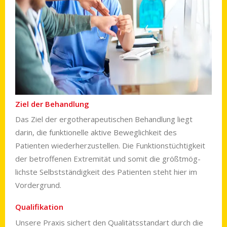
Ziel der Behandlung
Das Ziel der ergo­therapeu­tischen Behand­lung liegt
darin, die funk­tio­nelle aktive Beweg­lich­keit des
Patienten wieder­her­zu­stel­len. Die Funk­tions­tüchtig­keit
der betrof­fenen Extre­mität und somit die größt­mög­
lichste Selbst­ständig­keit des Patien­ten steht hier im
Vordergrund.
Qualifikation
Unsere Praxis sichert den Qualitäts­standart durch die