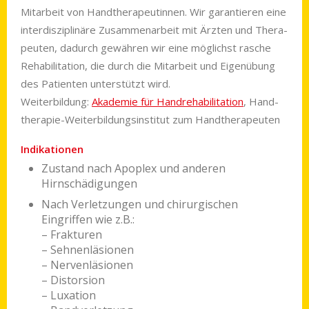
Mit­arbeit von Hand­thera­peutinnen. Wir garan­tieren eine
inter­diszi­plinäre Zusammen­arbeit mit Ärzten und Thera­
peu­ten, dadurch gewähren wir eine möglichst rasche
Reha­bi­li­tation, die durch die Mit­arbeit und Eigen­übung
des Patien­ten unterstützt wird.
Weiterbildung:
Akademie für Hand­reha­bi­li­ta­tion
, Hand­
therapie-Weiter­bildungs­insti­tut zum Hand­therapeuten
Indikationen
Zustand nach Apoplex und anderen
Hirnschädigungen
Nach Verletzungen und chirurgischen
Eingriffen wie z.B.:
– Frakturen
– Sehnenläsionen
– Nervenläsionen
– Distorsion
– Luxation