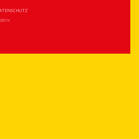
ATENSCHUTZ
derix