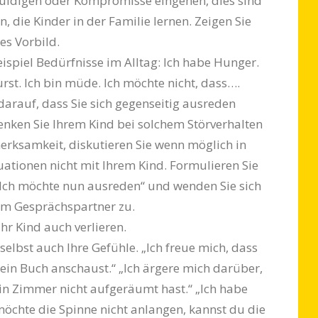
huldigen oder Kompromisse eingehen, dies sind
 die Kinder in der Familie lernen. Zeigen Sie
tes Vorbild.
ispiel Bedürfnisse im Alltag: Ich habe Hunger.
rst. Ich bin müde. Ich möchte nicht, dass….
darauf, dass Sie sich gegenseitig ausreden
enken Sie Ihrem Kind bei solchem Stör­verhalten
erksamkeit, diskutieren Sie wenn möglich in
uationen nicht mit Ihrem Kind. Formulieren Sie
 „Ich möchte nun ausreden“ und wenden Sie sich
em Gesprächspartner zu.
Ihr Kind auch verlieren.
selbst auch Ihre Gefühle. „Ich freue mich, dass
ein Buch anschaust.“ „Ich ärgere mich darüber,
in Zimmer nicht aufgeräumt hast.“ „Ich habe
möchte die Spinne nicht anlangen, kannst du die