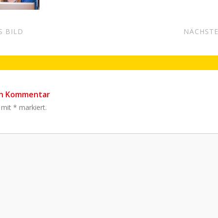
S BILD
NÄCHSTE
en Kommentar
d mit
*
markiert.